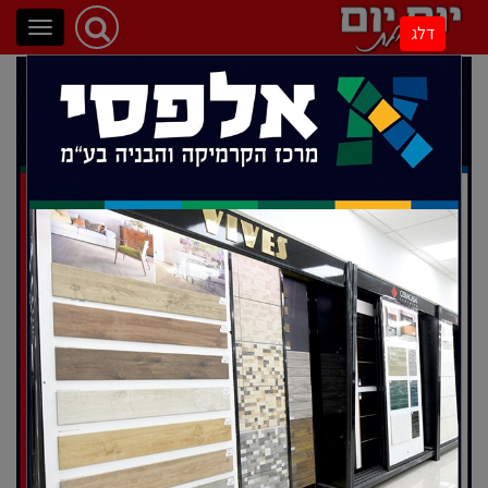
פתיחת
דלג
ניווט