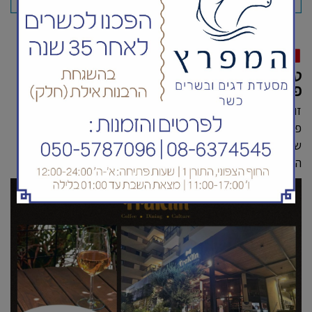
מסחרי
טרקלין אילת נולדה מחדש - כשהדור הצעיר
פוגש קולינריה, עיצוב וחוויה
זוכרים את הטרקלין? מסעדה חלבית כשרה הממוקמת בחזית
פרוייקט נווה צדק ברחוב האלמוגים? ● עכשיו תשכחו את כל מה
שהכרתם ותנו קפיצה לטרקלין המחודש ● בשלושת החודשים
האחרונים מגלה מי שנכנס למקום שמשהו השתנה. למ...