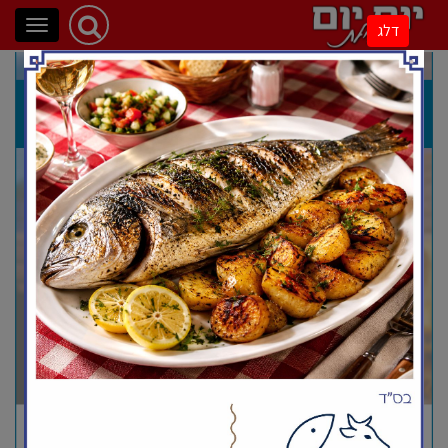
פתיחת
דלג
ניווט