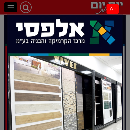
פתיחת
דלג
ניווט