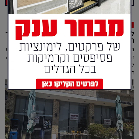
מגזין
לא בגלל שנכשלו, דווקא בגלל שהצליחו: הסיפור
החדש של משפחת בנדהאן ומסעדת הלב הרחב
בשבועות האחרונים חולפים תושבי אילת בסמוך למסעדת הקאלט
האילתית הוותיקה ״הלב הרחב״ במרכז סולל בונה ותוהים מה קרה
לה ולמה היא נותרת סגורה ושוממה. המקום שבמשך כמעט
חמישה עשורים היה חלק בלתי נפרד מהנוף העי...