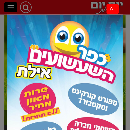
פתיחת
דלג
ניווט