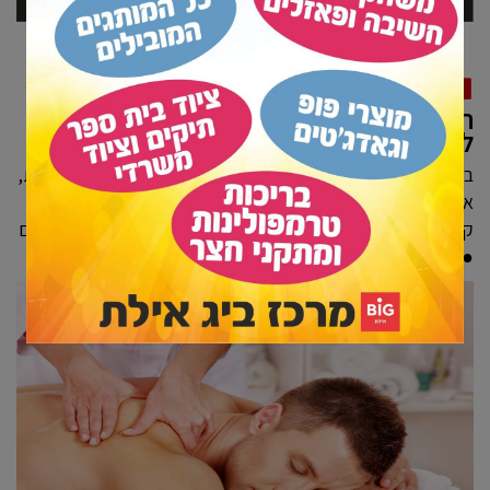
אטרקציות באילת
המסאז'ים ומכוני הספא המומלצים באילת
ל-2026
בין הים, החוף והבריכה, לבין שלל הקניות, המסעדות והאטרקציות,
אילת היא גם ממלכה של טיפולי ספא ומסאג'ים במגוון שיטות ●
קלאסי, שבדי, ספורט, אירובדה, אבנים חמות ואפילו בארבע ידיים
● ריכזנו עבורכם את מכוני...