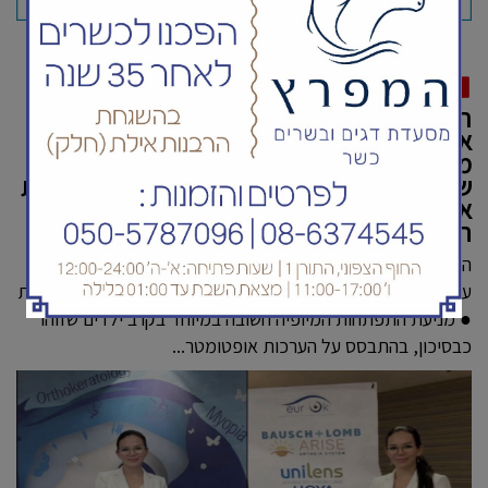
קניות שירותים ונדל"ן באילת
ריטה אליאנוב - אופטומטריסטית קלינית עוצרת
את התפתחות קוצר ראייה אצל ילדים, וגם
מונעת את התפתחות קוצר ראייה עוד לפני
שיתחיל להתפתח, כאשר היא משתמשת בשיטות
אבחון וטיפול המתקדמות ביותר בתחום
האופטומטריה
העלייה בשכיחות המיופיה ברחבי העולם, ובמיוחד בקרב ילדים,
עוררה מחקר נרחב בתחום הזיהוי המוקדם ואסטרטגיות ההתערבות
● מניעת התפתחות המיופיה חשובה במיוחד בקרב ילדים שזוהו
כבסיכון, בהתבסס על הערכות אופטומטר...