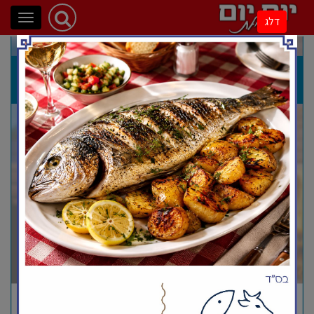
פתיחת
דלג
ניווט