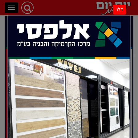
פתיחת
דלג
ניווט