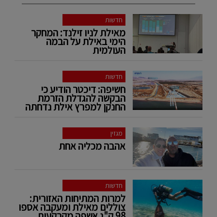
חדשות
מאילת לניו זילנד: המחקר
הימי באילת על הבמה
העולמית
חדשות
חשיפה: דיכטר הודיע כי
הבקשה להגדלת הזרמת
החנקן למפרץ אילת נדחתה
מגזין
אהבה מכליה אחת
חדשות
למרות המתיחות האזורית:
צוללים מאילת ומעקבה אספו
98 ק"ג אשפה מקרקעית