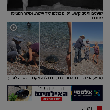
שועלים ותנים קטועי גפיים צולמו ליד אילות, ומקור הפגיעה
טרם הוברר
מבצע הצלה בים האדום: צבת ים חולצה מקרס והושבה לטבע
חדשות