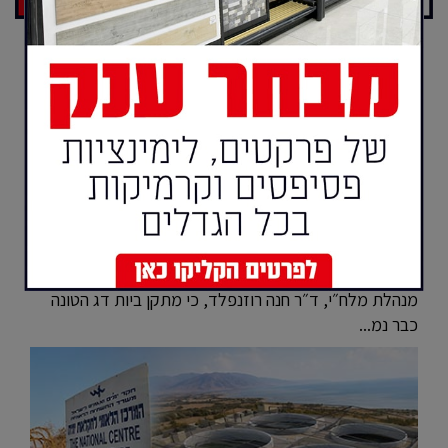
חדשות
תוכנית הענק של מלח״י באילת אושרה -
מתקן הטונה צפוי לפעול בתחילת 2028
הוועדה המחוזית דרום אישרה את התוכנית הכוללת למרכז
הלאומי לחקלאות ימית באילת, המסדירה לראשונה את
עתידו של מתחם מלח״י כולו ● התוכנית משתרעת על פני
כ-88 דונם ומאפשרת הקמת 73,320 מ״ר מעל הקרקע
לצורכי מחקר, חדשנות, הכשרה, חינוך ופעילות הפתוחה
לציבור ● בתגובה מ-28 ביולי 2026 לפניית ״ערב ערב״ מסרה
מנהלת מלח״י, ד״ר חנה רוזנפלד, כי מתקן ביות דג הטונה
כבר נמ...